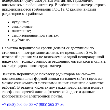
поверхности будут смотреться элегантно, гармонично
вписываясь в любой интерьер. В работе наши мастера строго
придерживаются требований ГОСТа. С какими видами
радиаторов мы работам:
чугунные;
секционные;
панельные;
стилизованные под винтаж;
трубчатые.
Свойства порошковой краски делают её доступной по
стоимости – потери минимальны, не превышают 5 %. В
итоговый ценник мы не включаем ни одной неоправданной
накрутки – только стоимость расходных материалов и оплата
квалифицированного труда мастера.
Заказать порошковую покраску радиаторов вы сможете,
воспользовавшись формой заявки на нашем сайте (здесь же
можно ознакомиться с отзывами наших клиентов о качестве
работы). В разделе «Контакты» также представлены номера
телефонов горячей линии, физический адрес и данные
корпоративной электронной почты.
+7 (968) 560-69-00
+7 (905) 565-37-36