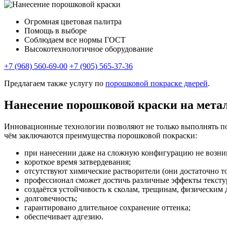
Огромная цветовая палитра
Помощь в выборе
Соблюдаем все нормы ГОСТ
Высокотехнологичное оборудование
+7 (968) 560-69-00
+7 (905) 565-37-36
Предлагаем также услугу по
порошковой покраске дверей
.
Нанесение порошковой краски на мета
Инновационные технологии позволяют не только выполнять пок
чём заключаются преимущества порошковой покраски:
при нанесении даже на сложную конфигурацию не возник
короткое время затвердевания;
отсутствуют химические растворители (они достаточно т
профессионал сможет достичь различные эффекты текстур
создаётся устойчивость к сколам, трещинам, физическим 
долговечность;
гарантировано длительное сохранение оттенка;
обеспечивает адгезию.