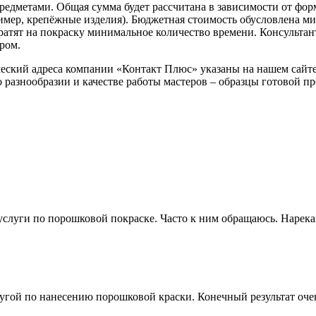
редметами. Общая сумма будет рассчитана в зависимости от фо
ример, крепёжные изделия). Бюджетная стоимость обусловлена м
ратят на покраску минимальное количество времени. Консультант
ром.
ческий адреса компании «Контакт Плюс» указаны на нашем сайт
 разнообразии и качестве работы мастеров – образцы готовой п
услуги по порошковой покраске. Часто к ним обращаюсь. Нарека
лугой по нанесению порошковой краски. Конечный результат очен